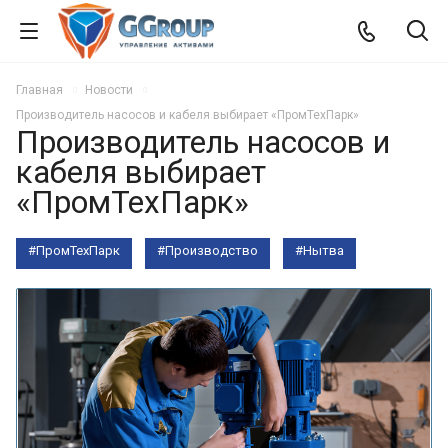
Главная
Новости
Производитель насосов и кабеля выбирает «ПромТехПарк»
Производитель насосов и
кабеля выбирает
«ПромТехПарк»
#ПромТехПарк
#Производство
#Нытва